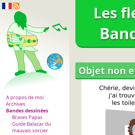
Les f
Band
Objet non e
Les fleurs du normal
A propos de moi
Archives
Bandes dessinées
Braves Papas
Guide Balazar du
mauvais sorcier