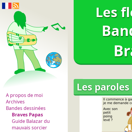
Les f
Ban
Br
Les fleurs du normal
Les paroles
A propos de moi
Archives
Bandes dessinées
Braves Papas
Guide Balazar du
mauvais sorcier