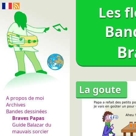
Les f
Ban
Br
Les fleurs du normal
La goute
A propos de moi
Archives
Bandes dessinées
Braves Papas
Guide Balazar du
mauvais sorcier