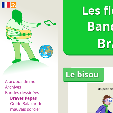
Les f
Ban
Br
Les fleurs du normal
Le bisou
A propos de moi
Archives
Bandes dessinées
Braves Papas
Guide Balazar du
mauvais sorcier