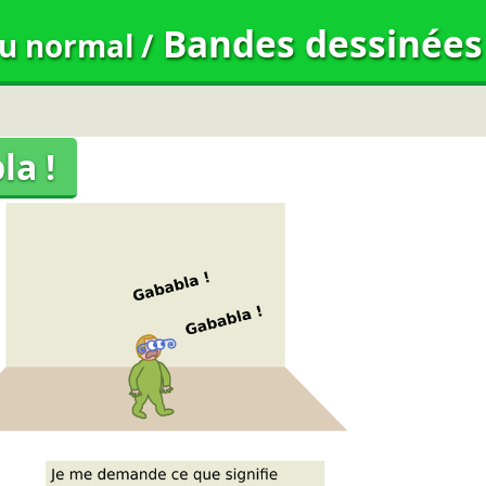
Bandes dessinées
du normal
/
la !