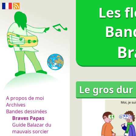
Les f
Ban
Br
Les fleurs du normal
Le gros dur
A propos de moi
Archives
Bandes dessinées
Braves Papas
Guide Balazar du
mauvais sorcier