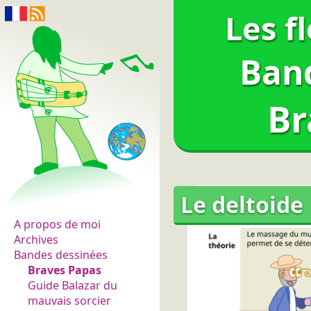
Les f
Ban
Br
Les fleurs du normal
Le deltoide
A propos de moi
Archives
Bandes dessinées
Braves Papas
Guide Balazar du
mauvais sorcier