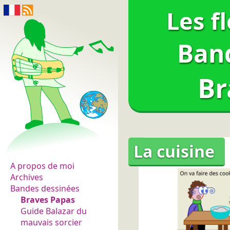
Les f
Ban
Br
Les fleurs du normal
La cuisine
A propos de moi
Archives
Bandes dessinées
Braves Papas
Guide Balazar du
mauvais sorcier