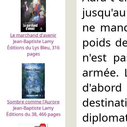
jusqu'au
ne manq
Le marchand d'avenir
poids d
Jean-Baptiste Lamy
Éditions du Lys Bleu, 316
n'est pa
pages
armée. 
d'abord
destina
Sombre comme l'Aurore
Jean-Baptiste Lamy
diplomat
Éditions du 38, 466 pages