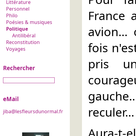
Littérature
Personnel
France a
Philo
Poésies & musiques
avion...
Politique
Antilibéral
Reconstitution
fois n'e
Voyages
pris u
Rechercher
courag
gauche.
eMail
reculer...
jiba@lesfleursdunormal.fr
Aura-t-