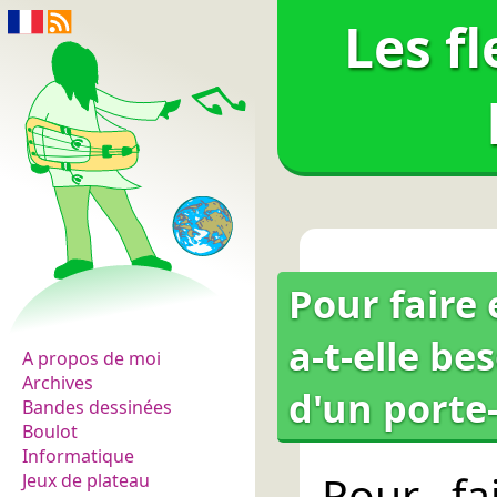
Les f
Pour faire 
Les fleurs du normal
a-t-elle be
A propos de moi
Archives
d'un porte-
Bandes dessinées
Boulot
Informatique
Pour fa
Jeux de plateau