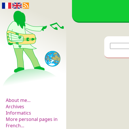
The flowers of
evidence
About me...
Archives
Informatics
More personal pages in
French...