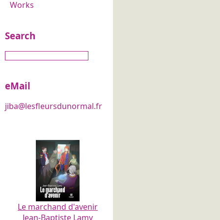
Works
Search
eMail
jiba@lesfleursdunormal.fr
Le marchand d'avenir
Jean-Baptiste Lamy