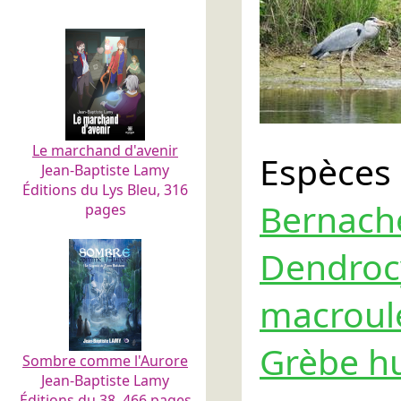
Le marchand d'avenir
Espèce
Jean-Baptiste Lamy
Éditions du Lys Bleu, 316
Berna
pages
Dendroc
macroul
Grèbe h
Sombre comme l'Aurore
Jean-Baptiste Lamy
Éditions du 38, 466 pages