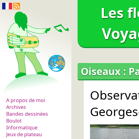
Les f
Voya
Oiseaux : P
Les fleurs du normal
Observa
A propos de moi
Georges
Archives
Bandes dessinées
Boulot
Informatique
Jeux de plateau