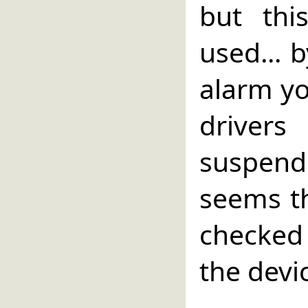
but this
used... 
alarm yo
driver
suspen
seems th
checked
the devi