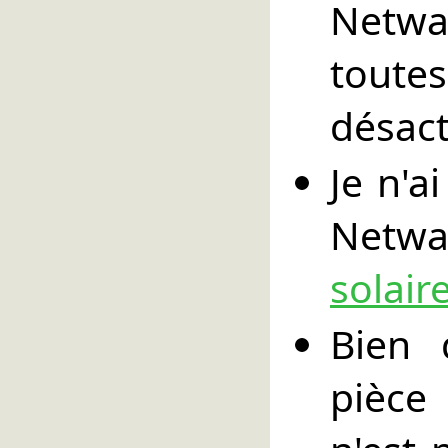
Netw
toute
désact
Je n'a
Netw
solair
Bien 
pièce