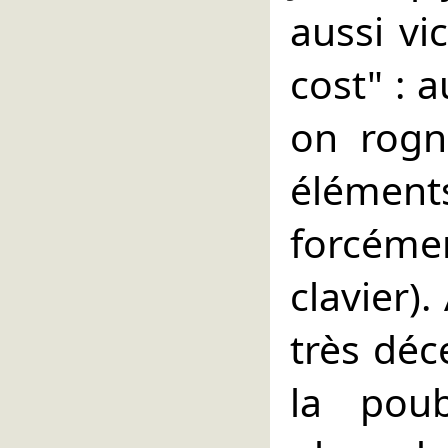
aussi vi
cost" : a
on rogn
élément
forcéme
clavier)
très déce
la pou