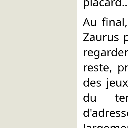
placard..
Au final
Zaurus p
regarder
reste, p
des jeux
du te
d'adress
largemen