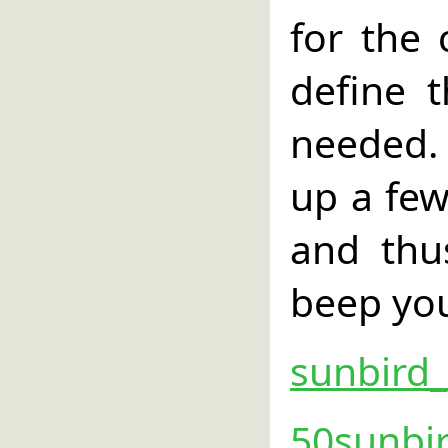
for the 
define 
needed. 
up a few
and thu
beep yo
sunbird_
50sunbir