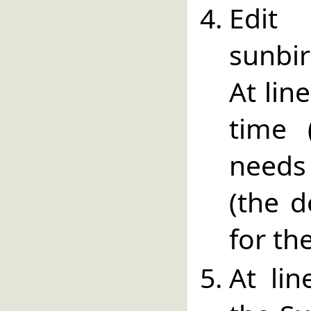
Edit
sunbir
At lin
time 
needs
(the d
for th
At lin