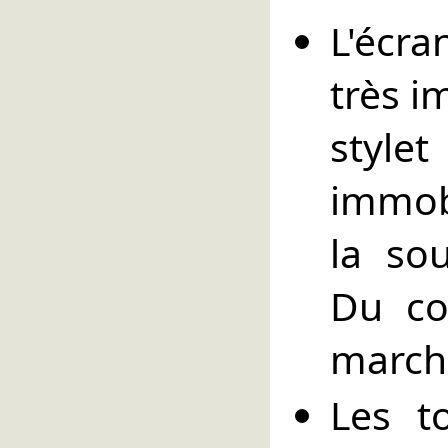
L'écra
très i
style
immobi
la sou
Du co
marche
Les t