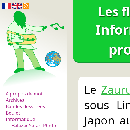
Les f
Info
pro
Les fleurs du normal
Le
Zaur
A propos de moi
sous Li
Archives
Bandes dessinées
Boulot
Japon a
Informatique
Balazar Safari Photo