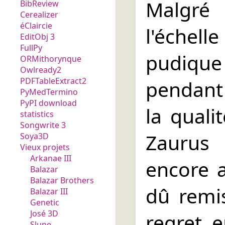
Malgré
BibReview
Cerealizer
éClaircie
l'échell
EditObj 3
FullPy
pudique 
ORMithorynque
Owlready2
PDFTableExtract2
pendant 
PyMedTermino
PyPI download
la quali
statistics
Songwrite 3
Zaurus 
Soya3D
Vieux projets
Arkanae III
encore a
Balazar
Balazar Brothers
dû remi
Balazar III
Genetic
José 3D
regret, e
Slune