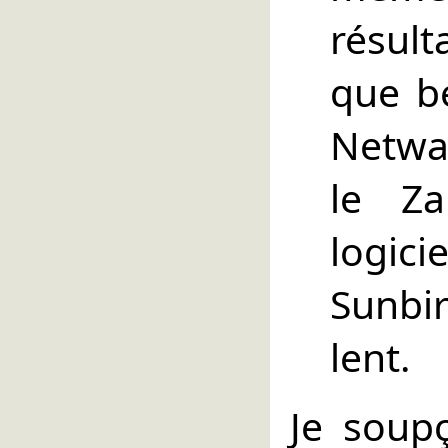
résult
que b
Netwal
le Za
logici
Sunbi
lent.
Je soup