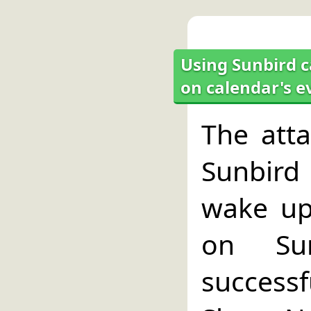
Using Sunbird c
on calendar's e
The atta
Sunbird 
wake up
on Su
success