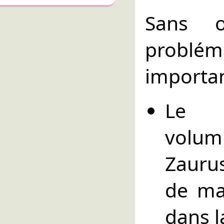
Sans o
probl
importan
Le N
volumi
Zaurus
de ma
dans l