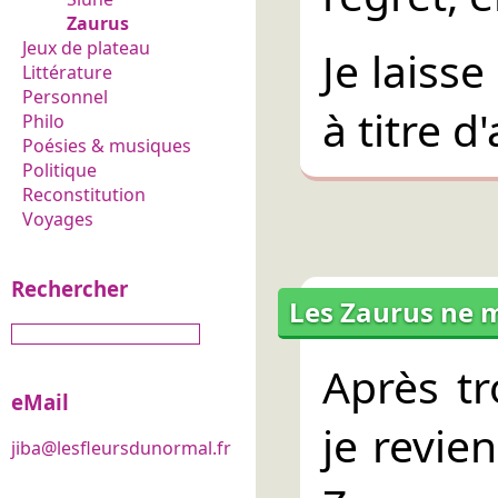
Zaurus
Jeux de plateau
Je laisse
Littérature
Personnel
à titre d
Philo
Poésies & musiques
Politique
Reconstitution
Voyages
Rechercher
Les Zaurus ne m
Après tr
eMail
je revie
jiba@lesfleursdunormal.fr