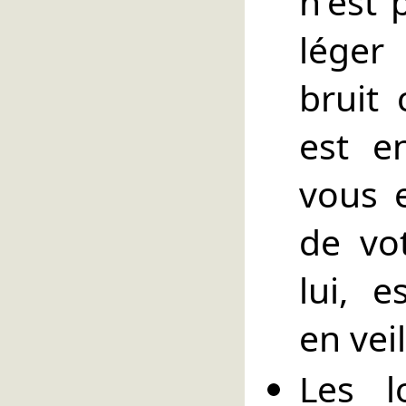
n'est 
léger
bruit 
est en
vous 
de vo
lui, 
en ve
Les l