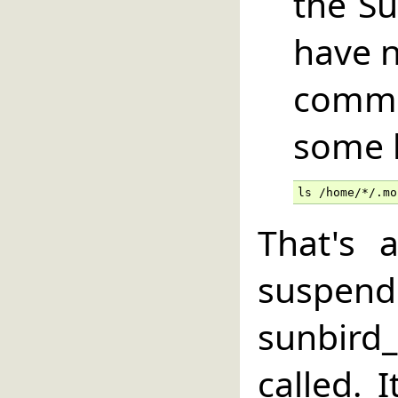
the Su
have n
comm
some h
ls /home/*/.mo
That's 
susp
sunbird
called. 