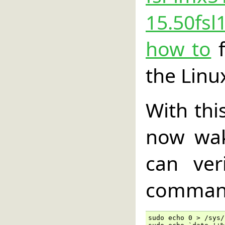
15.50fsl
how to
f
the Linu
With thi
now wak
can ver
comman
sudo echo 0 > /sys/