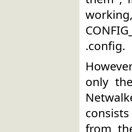
wor
CONFI
.config.
However
only the
Netwalke
consist
from th