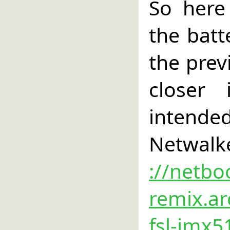
So here
the batt
the previ
closer
intende
Netwalke
://netbo
remix.ar
fsl-imx5