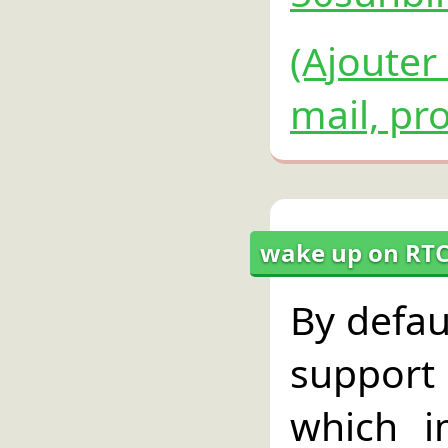
(Ajouter
mail, pro
wake up on RTC
By defau
support
which i