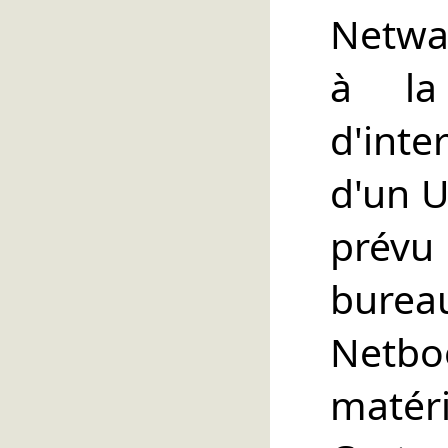
Netwal
à la
d'inte
d'un 
prév
burea
Netbo
matér