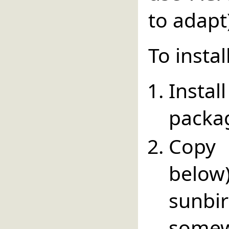
to adapt
To instal
Insta
packa
Copy 
below
sunbir
somew