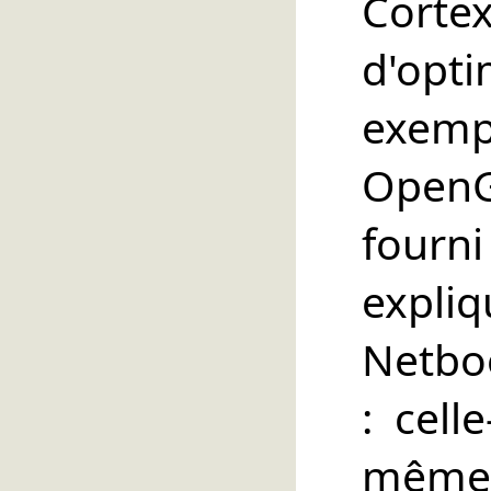
Cortex
d'opti
exemp
OpenG
four
expli
Netboo
: cell
même 