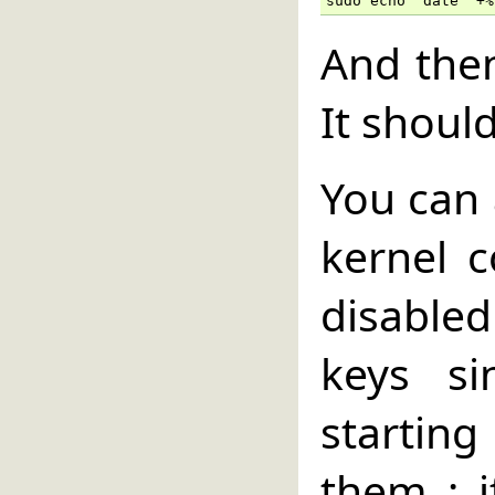
sudo echo `date '+%
And the
It shoul
You can 
kernel c
disable
keys si
starting
them ; 