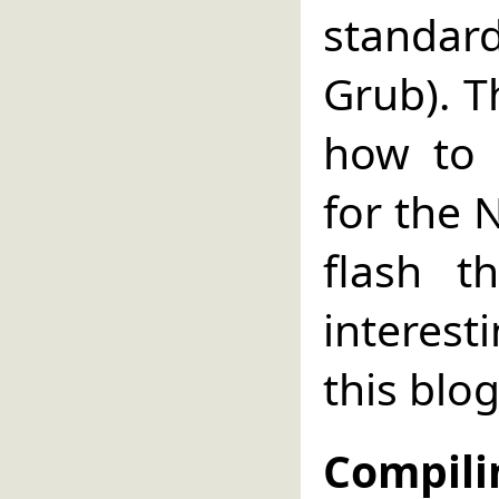
standard
Grub). T
how to 
for the 
flash t
interest
this blog
Compili