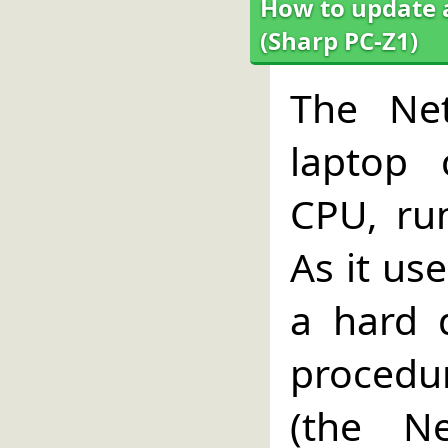
How to update a
(Sharp PC-Z1)
The Net
laptop
CPU, ru
As it us
a hard 
procedu
(the N