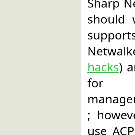
Sharp Ne
should 
suppor
Netwal
hacks
) 
for p
managem
; howev
use ACPI