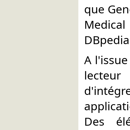
que Gen
Medica
DBpedia
A l'issue
lecteu
d'intég
applicat
Des él