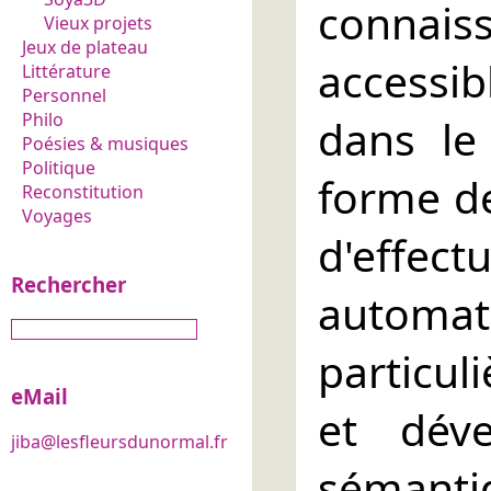
connai
Vieux projets
Jeux de plateau
accessi
Littérature
Personnel
Philo
dans le
Poésies & musiques
Politique
forme d
Reconstitution
Voyages
d'effec
Rechercher
automati
particul
eMail
et dév
jiba@lesfleursdunormal.fr
séman