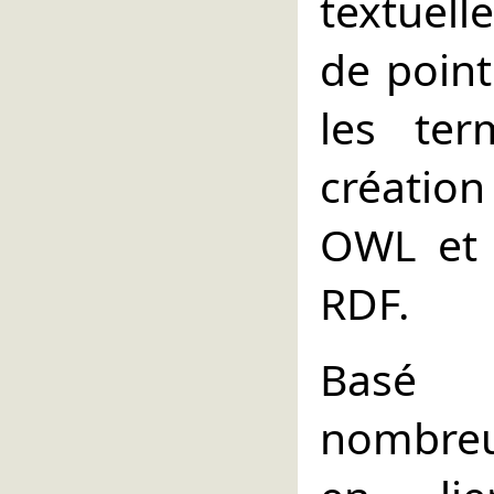
textuelle
de poin
les ter
création
OWL et l
RDF.
Basé 
nombreu