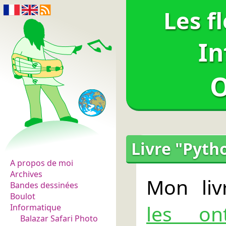
Les f
In
O
Les fleurs du normal
Livre "Pyth
A propos de moi
Archives
Mon li
Bandes dessinées
Boulot
les ont
Informatique
Balazar Safari Photo