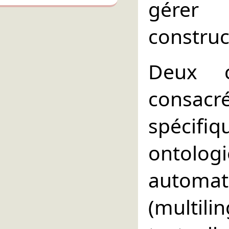
gérer
construc
Deux c
consac
spécifiq
ontolo
automati
(multi