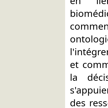
en li
bioméd
comment
ontolog
l'intégr
et comme
la déci
s'appui
des ress