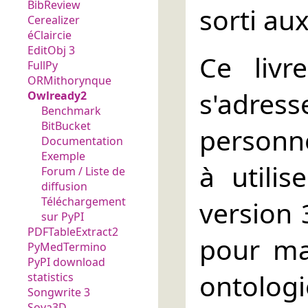
BibReview
sorti aux
Cerealizer
éClaircie
EditObj 3
Ce livr
FullPy
ORMithorynque
s'adre
Owlready2
Benchmark
BitBucket
personn
Documentation
Exemple
à utili
Forum / Liste de
diffusion
Téléchargement
version 
sur PyPI
PDFTableExtract2
pour ma
PyMedTermino
PyPI download
ontolo
statistics
Songwrite 3
Soya3D