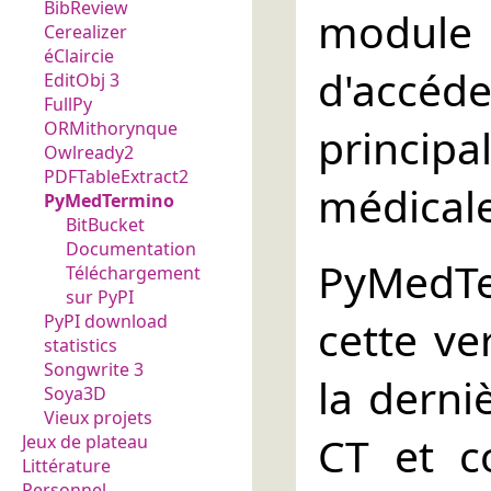
BibReview
modul
Cerealizer
éClaircie
d'acc
EditObj 3
FullPy
ORMithorynque
princi
Owlready2
PDFTableExtract2
médicale
PyMedTermino
BitBucket
Documentation
PyMedTer
Téléchargement
sur PyPI
PyPI download
cette ve
statistics
Songwrite 3
la dern
Soya3D
Vieux projets
CT et c
Jeux de plateau
Littérature
Personnel