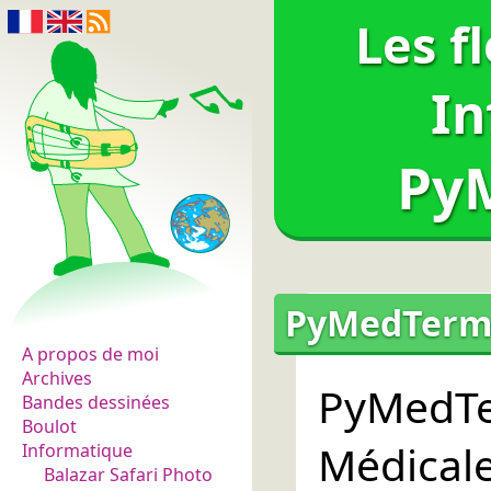
Les f
In
Py
Les fleurs du normal
PyMedTermin
A propos de moi
Archives
PyMedT
Bandes dessinées
Boulot
Médica
Informatique
Balazar Safari Photo