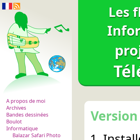
Les 
Info
pro
Té
Les fleurs du normal
A propos de moi
Archives
Version
Bandes dessinées
Boulot
Informatique
Install
Balazar Safari Photo