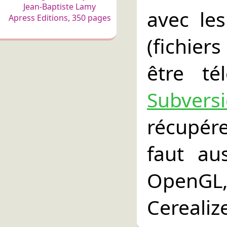
Jean-Baptiste Lamy
avec le
Apress Editions, 350 pages
(fichie
être t
Subvers
récupér
faut aus
OpenGL,
Cerealizer