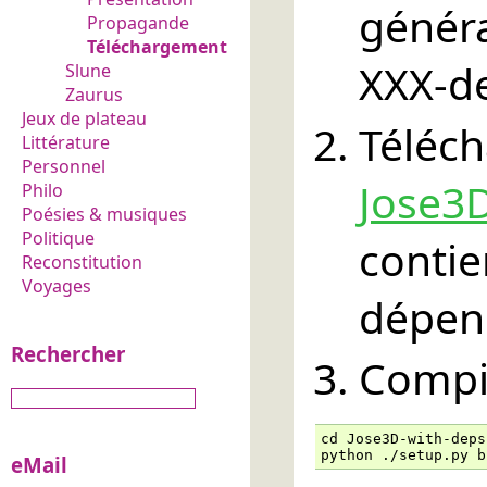
génér
Propagande
Téléchargement
XXX-de
Slune
Zaurus
Jeux de plateau
Téléc
Littérature
Personnel
Jose3D
Philo
Poésies & musiques
Politique
cont
Reconstitution
Voyages
dépend
Rechercher
Compil
cd Jose3D-with-deps-
python ./setup.py b
eMail