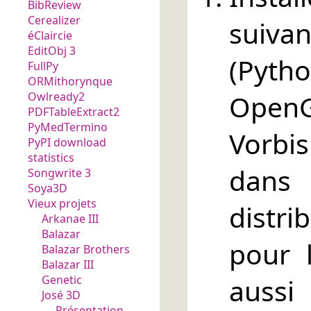
BibReview
Cerealizer
suiva
éClaircie
EditObj 3
(Pyt
FullPy
ORMithorynque
OpenG
Owlready2
PDFTableExtract2
PyMedTermino
Vorbis
PyPI download
statistics
dans
Songwrite 3
Soya3D
Vieux projets
distr
Arkanae III
Balazar
pour l
Balazar Brothers
Balazar III
Genetic
aus
José 3D
Présentation