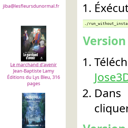
Éxécu
jiba@lesfleursdunormal.fr
./run_without_insta
Versio
Téléc
Le marchand d'avenir
Jean-Baptiste Lamy
Jose3D
Éditions du Lys Bleu, 316
pages
Dans 
clique