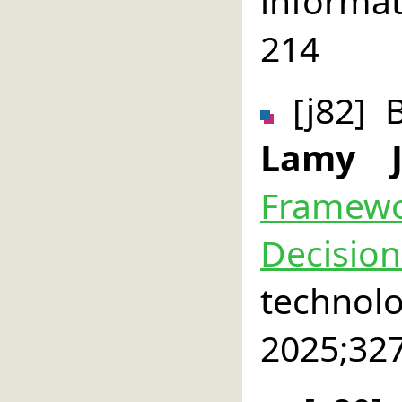
informa
214
[j82] 
Lamy 
Framewo
Decision
technol
2025;32