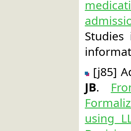
medica
admissi
Studies
informat
[j85] A
JB
.
Fro
Formali
using L