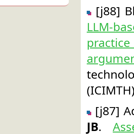
[j88] B
LLM-bas
practice
argumen
techno
(ICIMTH)
[j87] A
JB
.
Ass