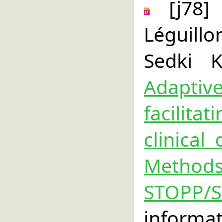
[j78
Léguillo
Sedki K
Adapti
facilita
clinical
Method
STOPP/
informa