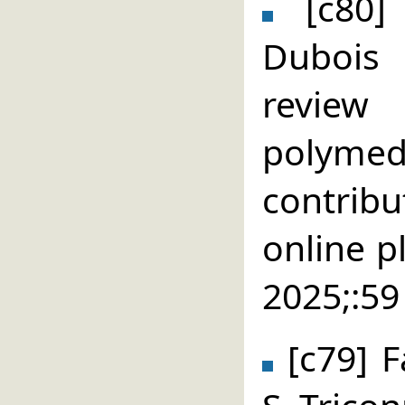
[c80] 
Dubois
revi
polyme
contribu
online p
2025;:59
[c79] F