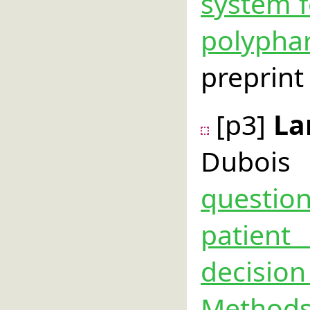
system f
polyph
preprint
[p3]
La
Dubois
questio
patient
decisi
Method