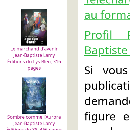
au forma
Profil
Baptist
Le marchand d'avenir
Jean-Baptiste Lamy
Éditions du Lys Bleu, 316
Si vous
pages
publica
demande
figure 
Sombre comme l'Aurore
Jean-Baptiste Lamy
Éditions du 38, 466 pages