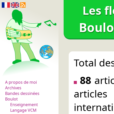
Les f
Boulo
Total de
Les fleurs du normal
88
arti
A propos de moi
Archives
articl
Bandes dessinées
Boulot
internat
Enseignement
Langage VCM