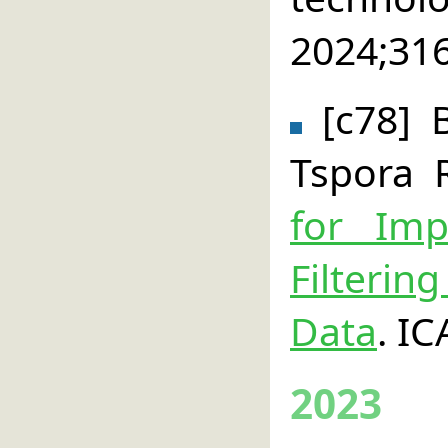
2024;31
[c78] 
Tspora 
for Imp
Filterin
Data
. I
2023