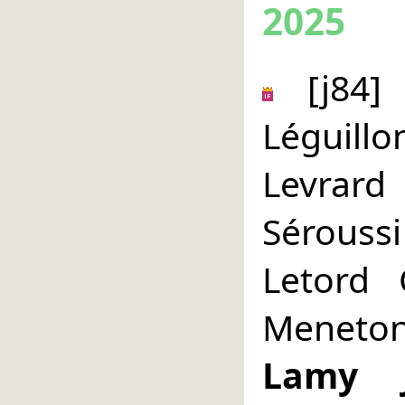
2025
[j84] 
Léguil
Levrard
Séroussi
Letord 
Meneton
Lamy 