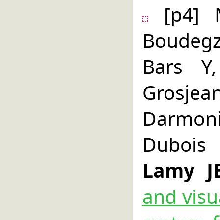
[p4] M
Boudeg
Bars Y
Grosjea
Darmoni
Dubois 
Lamy J
and visu