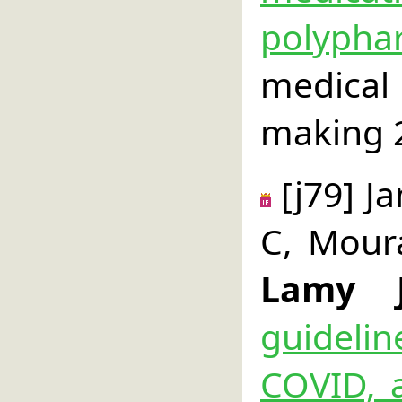
polyph
medical
making 
[j79] J
C, Moura
Lamy 
guideli
COVID, a