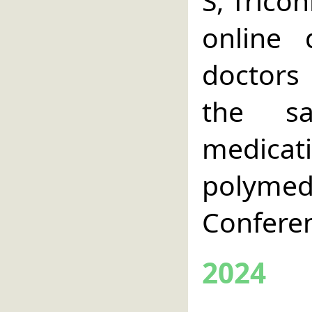
S, Trico
online 
doctors
the sa
medica
polymed
Conferen
2024