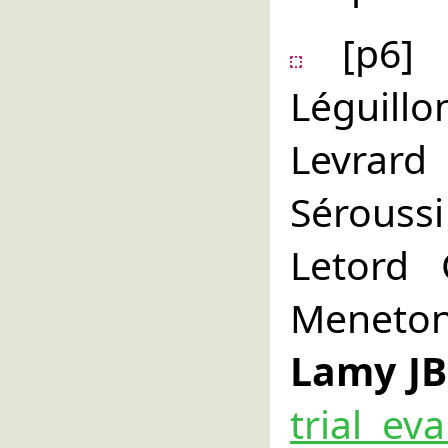
[p6] 
Léguil
Levrard
Séroussi
Letord 
Meneton
Lamy JB
trial ev