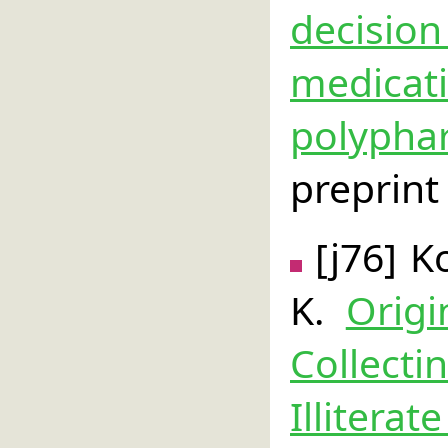
decisi
medic
polyph
preprint
[j76] 
K.
Origi
Collecti
Illitera