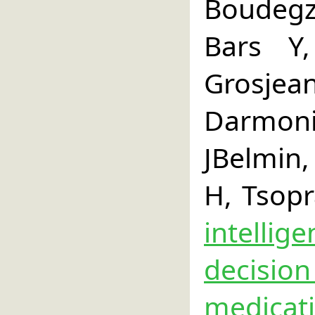
Boudeg
Bars Y
Grosjea
Darmon
JBelmin,
H, Tsop
intelli
decisi
medic