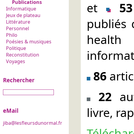
Publications
et
53
Informatique
Jeux de plateau
publiés 
Littérature
Personnel
healt
Philo
Poésies & musiques
Politique
informat
Reconstitution
Voyages
86
arti
Rechercher
22
aut
livre, ra
eMail
jiba@lesfleursdunormal.fr
Téléchar