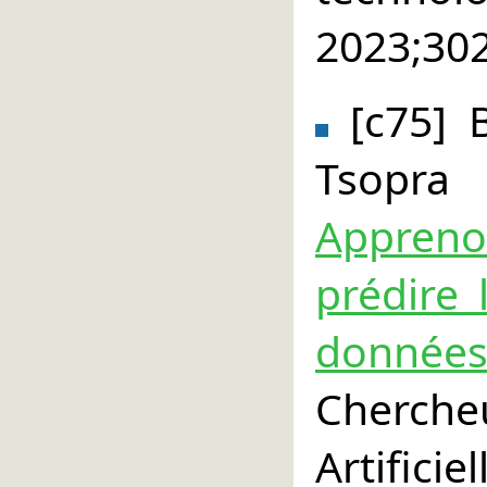
2023;30
[c75] 
Tsopr
Appreno
prédire 
données
Cherch
Artificie