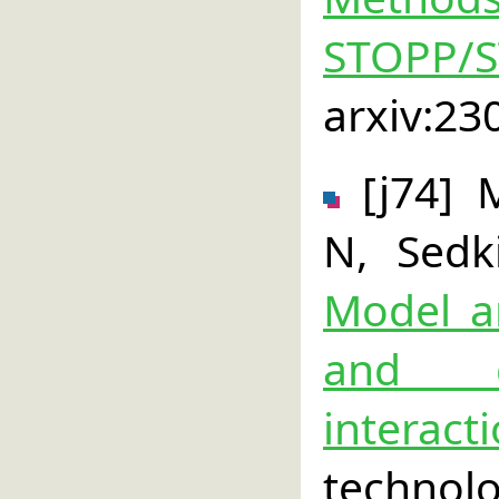
STOPP/
arxiv:23
[j74] 
N, Sedk
Model an
and di
interact
technol