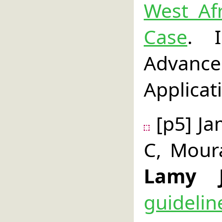
West Afr
Case
. I
Advance
Applicat
[p5] Ja
C, Moura
Lamy 
guideli