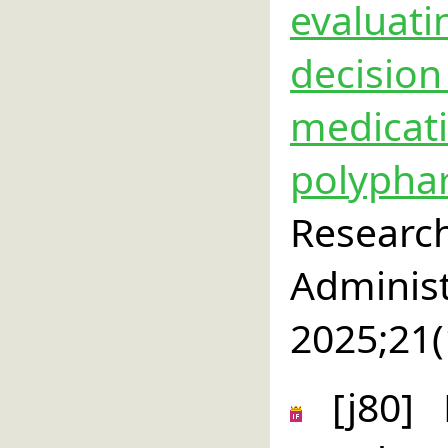
evaluat
decisi
medic
polyp
Resea
Admin
2025;21(
[j80] 