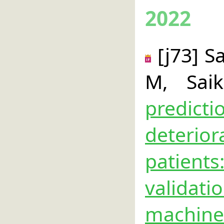
2022
[j73] S
M, Sai
predict
deterio
patien
validat
machine