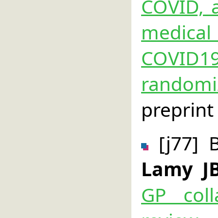
COVID, 
medica
COVID
randomiz
preprint
[j77] 
Lamy J
GP coll