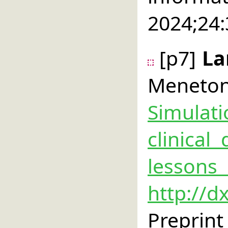
2024;24
[p7]
La
Meneto
Simulat
clinical
les
http://d
Preprint