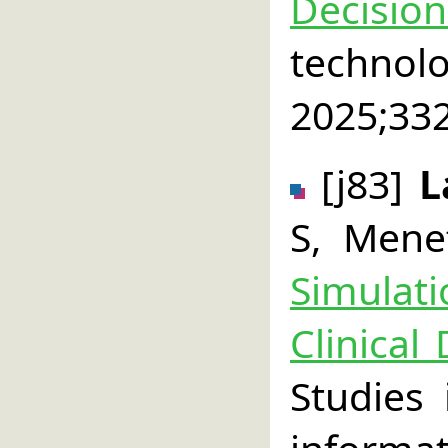
Decision
technol
2025;332
[j83]
L
S, Mene
Simulat
Clinical
Studies