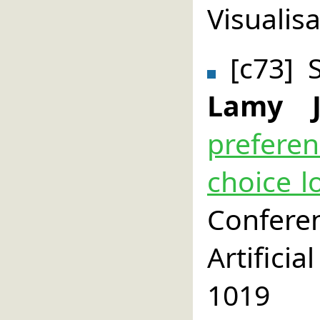
Visualisa
[c73] 
Lamy 
prefer
choice l
Confe
Artificia
1019