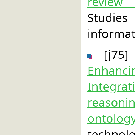
review
Studies
informat
[j75]
Enhancin
Integr
reaso
ontolog
technol