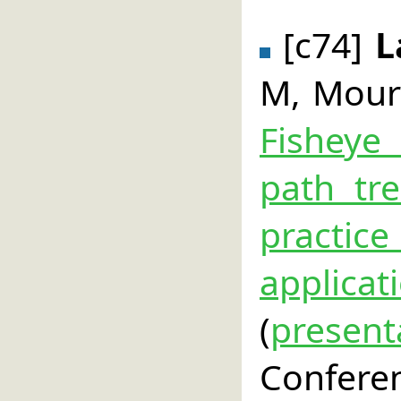
[c74]
L
M, Moura
Fisheye
path tre
practic
appli
(
present
Confe