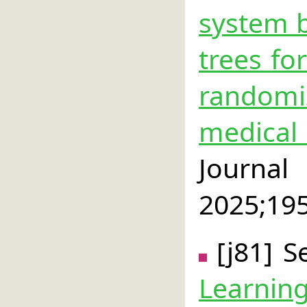
system 
trees f
randomi
medical
Journal
2025;19
[j81] S
Learn