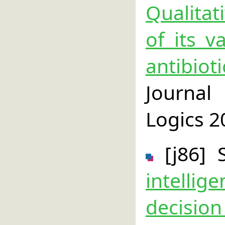
Qualitat
of its v
antibi
Journal
Logics 2
[j86] 
intelli
decisi