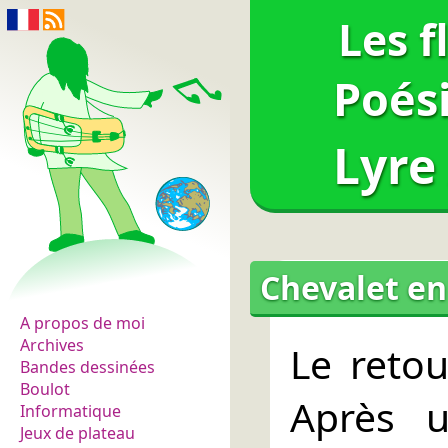
Les f
Poés
Lyre
Chevalet en
Les fleurs du normal
A propos de moi
Archives
Le reto
Bandes dessinées
Boulot
Après u
Informatique
Jeux de plateau