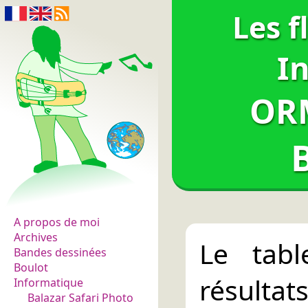
Les f
I
OR
Les fleurs du normal
A propos de moi
Archives
Le tabl
Bandes dessinées
Boulot
résul
Informatique
Balazar Safari Photo