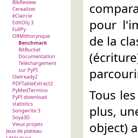
BibReview
compara
Cerealizer
éClaircie
pour l'
EditObj 3
FullPy
de la cl
ORMithorynque
Benchmark
BitBucket
(écrit
Documentation
Téléchargement
parcourir
sur PyPI
Owlready2
PDFTableExtract2
Tous les
PyMedTermino
PyPI download
statistics
plus, un
Songwrite 3
Soya3D
object) a
Vieux projets
Jeux de plateau
Littérature