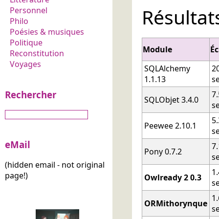
Résultat
Personnel
Philo
Poésies & musiques
Politique
Module
Éc
Reconstitution
Voyages
SQLAlchemy
2
1.1.13
s
Rechercher
7
SQLObjet 3.4.0
s
5
Peewee 2.10.1
s
eMail
7
Pony 0.7.2
s
(hidden email - not original
1
page!)
Owlready 2 0.3
s
1
ORMithorynque
s