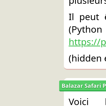
plusieur
Il peut 
(Pyth
https://
(hidden 
Balazar Safari P
Voici 