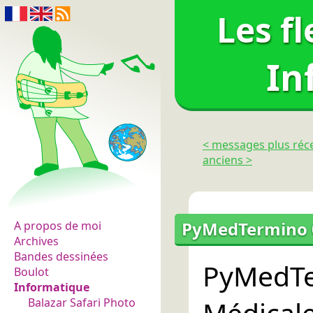
Les f
In
< messages plus réc
anciens >
Les fleurs du normal
PyMedTermino 0.
A propos de moi
Archives
Bandes dessinées
PyMedT
Boulot
Informatique
Médica
Balazar Safari Photo