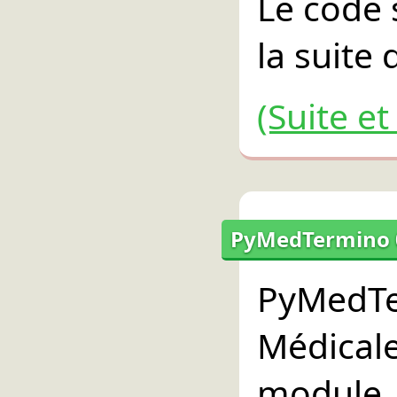
Le code 
la suite
(Suite e
PyMedTermino 0.
PyMedT
Médica
modul