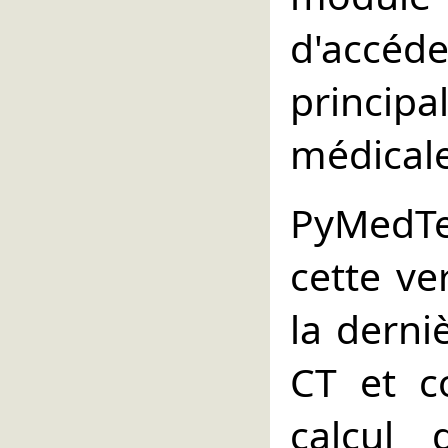
d'acc
princi
médicale
PyMedTer
cette ve
la dern
CT et c
calcul 