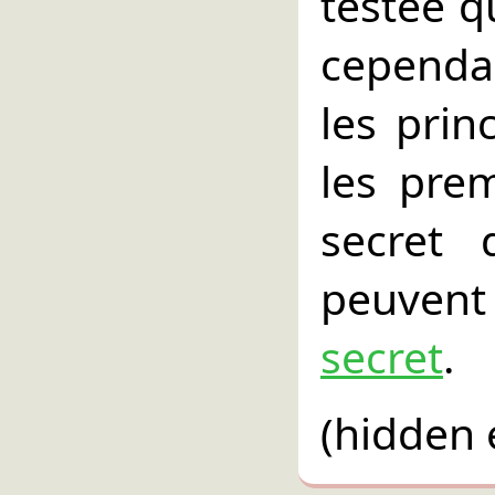
testée q
cependan
les prin
les pre
secret 
peuven
secret
.
(hidden 