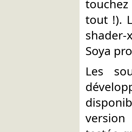
touchez
tout !). 
shader-
Soya pro
Les so
dévelo
disponi
version