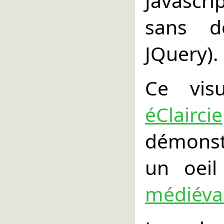
Javascri
sans d
JQuery).
Ce visu
éClaircie
démonst
un oei
médiéva