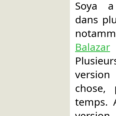
Soya a 
dans plu
nota
Balazar
Plusieu
version
chose, 
temps. A
version