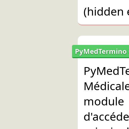
(hidden 
PyMedTermino 0.
PyMedT
Médica
modul
d'acc