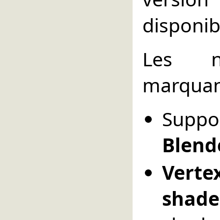
disponib
Les n
marquant
Supp
Blend
Vert
shade