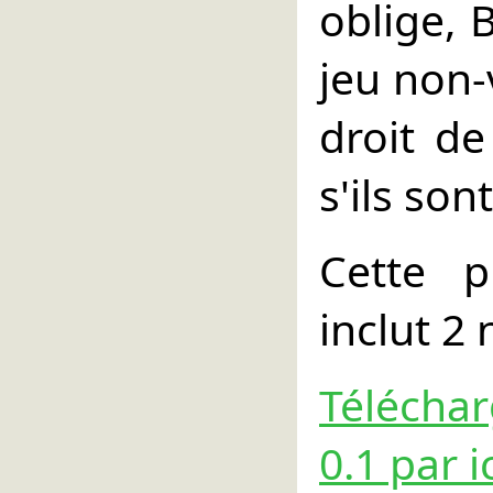
oblige, 
jeu non-
droit d
s'ils so
Cette p
inclut 2 
Télécha
0.1 par ic