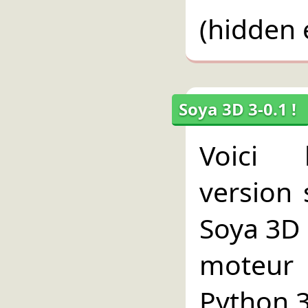
(hidden 
Soya 3D 3-0.1 !
Voici 
version 
Soya 3D 
moteu
Python 3