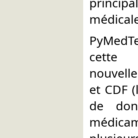
princi
médicale
PyMedTer
cette 
nouvell
et CDF (
de do
médicam