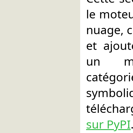
le moteu
nuage, 
et ajout
un me
catégori
symbol
télécha
sur PyPI