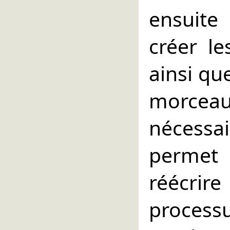
ensuite
créer le
ainsi qu
morce
nécessa
permet
réécri
processu