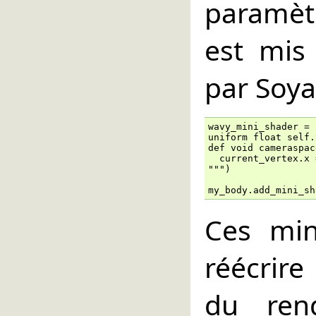
paramèt
est mis
par Soya
wavy_mini_shader = 
uniform float self.
def void cameraspac
  current_vertex.x 
""")

my_body.add_mini_sh
Ces min
réécrire
du ren