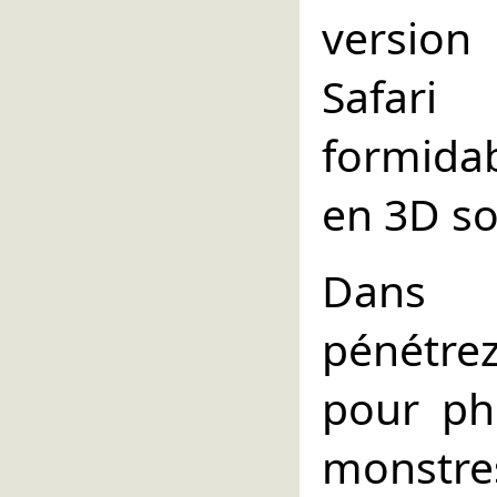
versio
Safari
formidab
en 3D so
Dans B
pénétre
pour ph
monstre