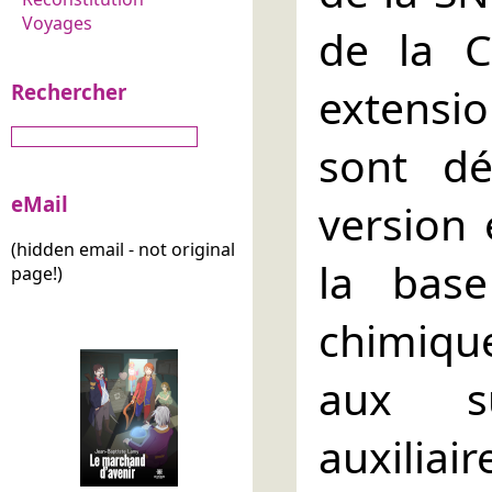
Voyages
de la C
extensi
Rechercher
sont dé
eMail
version 
(hidden email - not original
la base
page!)
chimiqu
aux su
auxili