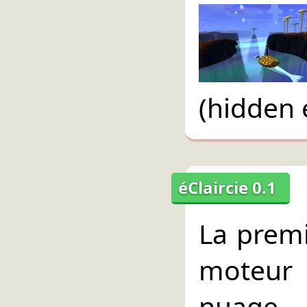
(hidden 
éClaircie 0.1
La premi
moteur 
nuage,