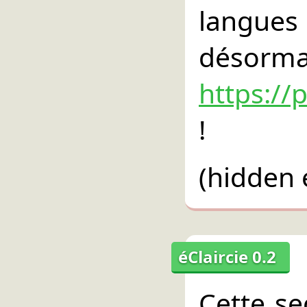
langues
désorma
https://
!
(hidden 
éClaircie 0.2
Cette se