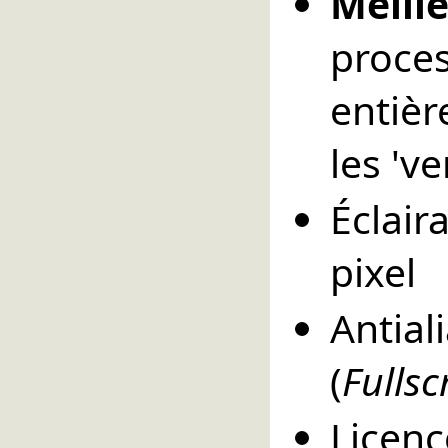
Meill
proc
entièr
les 've
Éclai
pixel
Anti
(
Fullsc
Licen