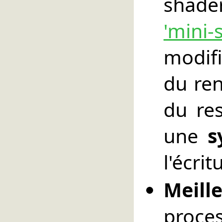
shad
'mini-
modif
du ren
du re
une
s
l'écri
Meill
proc