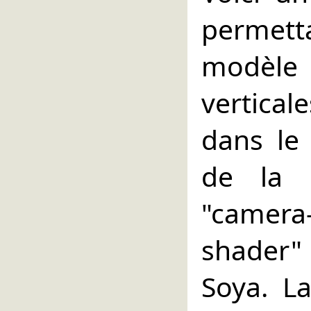
permet
modèle
vertical
dans le
de la 
"camer
shader"
Soya. L