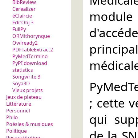
BibReview
Cerealizer
modul
éClaircie
EditObj 3
d'acc
FullPy
ORMithorynque
Owlready2
princi
PDFTableExtract2
PyMedTermino
médicale
PyPI download
statistics
Songwrite 3
PyMedTer
Soya3D
Vieux projets
Jeux de plateau
; cette 
Littérature
Personnel
qui sup
Philo
Poésies & musiques
de la S
Politique
Reconstitution