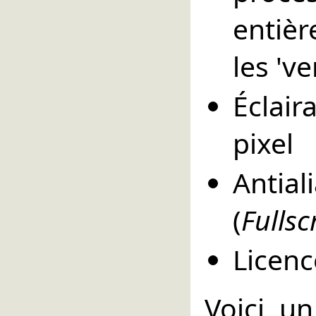
entièr
les 've
Éclai
pixel
Anti
(
Fullsc
Licen
Voici u