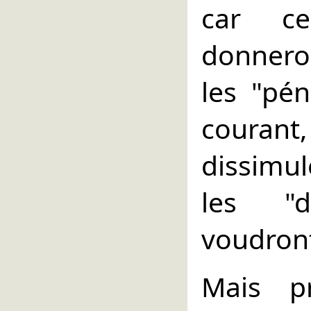
car ce
donneron
les "pén
courant
dissimule
les "d
voudront
Mais p